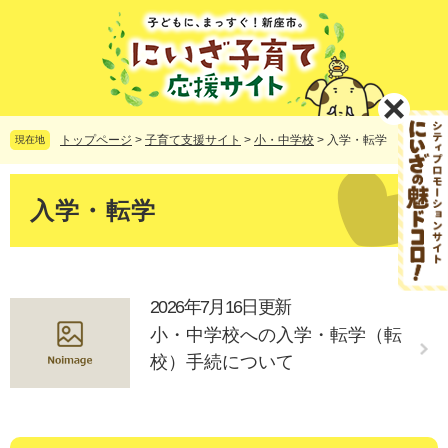
ペ
メ
ー
ニ
ジ
ュ
の
ー
先
を
頭
飛
で
ば
トップページ
>
子育て支援サイト
>
小・中学校
>
入学・転学
現在地
す。
し
て
本
本
文
入学・転学
文
へ
2026年7月16日更新
小・中学校への入学・転学（転
校）手続について