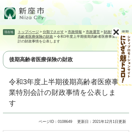
ペ
メ
ー
ニ
ジ
ュ
の
ー
先
を
トップページ
>
分類でさがす
>
市政情報
>
市政運営
>
財政情報
>
後期
現在地
頭
飛
高齢者医療保険の財政
>
令和3年度上半期後期高齢者医療事業特別会
で
ば
計の財政事情を公表します
す。
し
て
本
後期高齢者医療保険の財政
文
へ
本
令和3年度上半期後期高齢者医療事
文
業特別会計の財政事情を公表しま
す
ページID：0108649
更新日：2021年12月1日更新