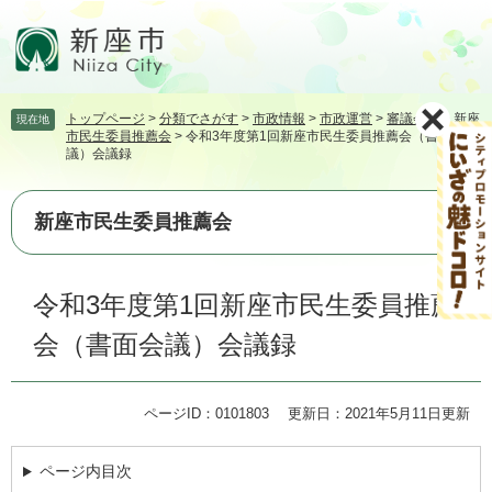
ペ
メ
ー
ニ
ジ
ュ
の
ー
先
を
トップページ
>
分類でさがす
>
市政情報
>
市政運営
>
審議会等
>
新座
現在地
頭
飛
市民生委員推薦会
>
令和3年度第1回新座市民生委員推薦会（書面会
で
ば
議）会議録
す。
し
て
本
新座市民生委員推薦会
文
へ
本
令和3年度第1回新座市民生委員推薦
文
会（書面会議）会議録
ページID：0101803
更新日：2021年5月11日更新
ページ内目次