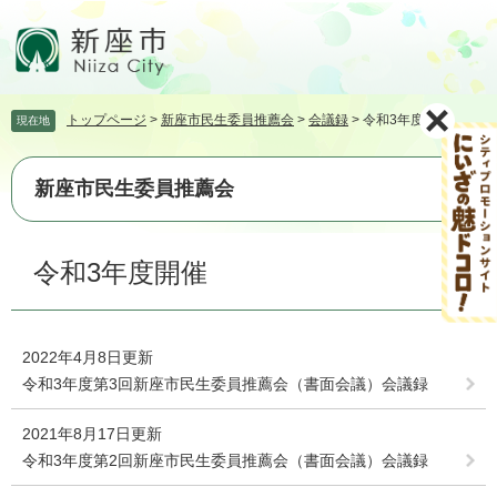
ペ
メ
ー
ニ
ジ
ュ
の
ー
先
を
トップページ
>
新座市民生委員推薦会
>
会議録
>
令和3年度開催
現在地
頭
飛
で
ば
す。
し
新座市民生委員推薦会
て
本
文
本
令和3年度開催
へ
文
2022年4月8日更新
令和3年度第3回新座市民生委員推薦会（書面会議）会議録
2021年8月17日更新
令和3年度第2回新座市民生委員推薦会（書面会議）会議録