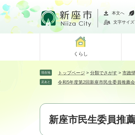
ペ
メ
ー
ニ
本文へ
ジ
ュ
文字サイズ
の
ー
先
を
頭
飛
で
ば
くらし
す。
し
て
本
トップページ
>
分類でさがす
>
市政
現在地
文
令和5年度第2回新座市民生委員推薦
足あと
へ
新座市民生委員推