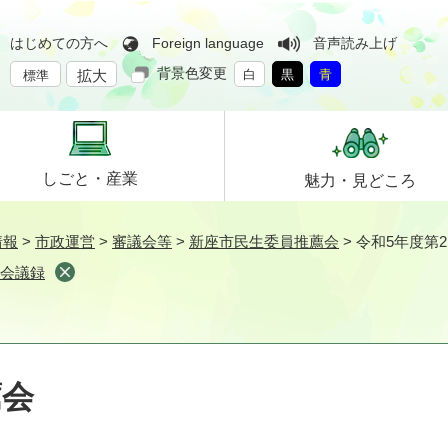
はじめての方へ
Foreign language
音声読み上げ
背景色変更
拡大
白
黒
青
標準
しごと・
産業
魅力・
見どころ
情報
>
市政運営
>
審議会等
>
新座市民生委員推薦会
>
令和5年度第
会会議録
薦会