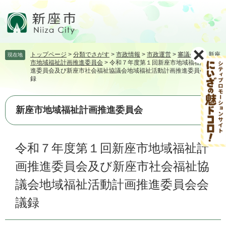
ペ
メ
ー
ニ
ジ
ュ
の
ー
先
を
トップページ
>
分類でさがす
>
市政情報
>
市政運営
>
審議会等
>
新座
現在地
頭
飛
市地域福祉計画推進委員会
>
令和７年度第１回新座市地域福祉計画推
で
ば
進委員会及び新座市社会福祉協議会地域福祉活動計画推進委員会会議
す。
し
録
て
本
新座市地域福祉計画推進委員会
文
へ
本
令和７年度第１回新座市地域福祉計
文
画推進委員会及び新座市社会福祉協
議会地域福祉活動計画推進委員会会
議録