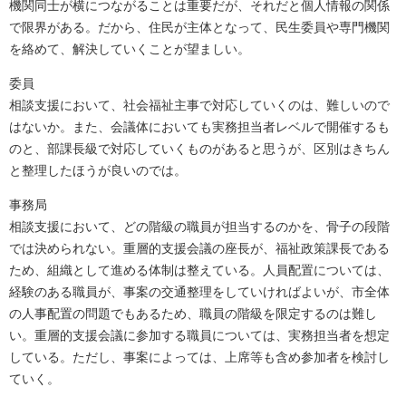
機関同士が横につながることは重要だが、それだと個人情報の関係
で限界がある。だから、住民が主体となって、民生委員や専門機関
を絡めて、解決していくことが望ましい。
委員
相談支援において、社会福祉主事で対応していくのは、難しいので
はないか。また、会議体においても実務担当者レベルで開催するも
のと、部課長級で対応していくものがあると思うが、区別はきちん
と整理したほうが良いのでは。
事務局
相談支援において、どの階級の職員が担当するのかを、骨子の段階
では決められない。重層的支援会議の座長が、福祉政策課長である
ため、組織として進める体制は整えている。人員配置については、
経験のある職員が、事案の交通整理をしていければよいが、市全体
の人事配置の問題でもあるため、職員の階級を限定するのは難し
い。重層的支援会議に参加する職員については、実務担当者を想定
している。ただし、事案によっては、上席等も含め参加者を検討し
ていく。