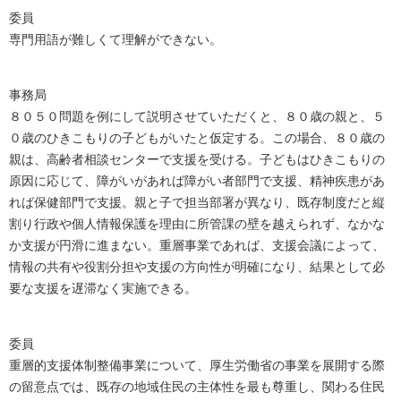
委員
専門用語が難しくて理解ができない。
事務局
８０５０問題を例にして説明させていただくと、８０歳の親と、５
０歳のひきこもりの子どもがいたと仮定する。この場合、８０歳の
親は、高齢者相談センターで支援を受ける。子どもはひきこもりの
原因に応じて、障がいがあれば障がい者部門で支援、精神疾患があ
れば保健部門で支援。親と子で担当部署が異なり、既存制度だと縦
割り行政や個人情報保護を理由に所管課の壁を越えられず、なかな
か支援が円滑に進まない。重層事業であれば、支援会議によって、
情報の共有や役割分担や支援の方向性が明確になり、結果として必
要な支援を遅滞なく実施できる。
委員
重層的支援体制整備事業について、厚生労働省の事業を展開する際
の留意点では、既存の地域住民の主体性を最も尊重し、関わる住民