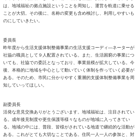
は、地域福祉の拠点施設ということを周知し、運営を軌道に乗せる
ことが大切。その後に、名称の変更も含め検討し、利用しやすいも
のにしていきたい。
委員長
昨年度から生活支援体制整備事業の生活支援コーディ―ネーターが
社協の職員として９人配置されている。また、生活困窮の事業につ
いても、社協での委託となっており、事業規模が拡大している。今
後、本格的に地域を中心として動いていく体制を作っていく必要が
ある。そのため、市民に分かりやすく重層的支援体制整備事業を周
知していってほしい。
副委員長
活発な意見交換ありがとうございます。地域福祉は、注目されてい
る。成年後見制度や更生保護等様々なものが地域に入ってきてい
る。地域の中には、普段、皆様がされている地道で継続的な活動が
ある。これがとても大切なことである。住民一人一人の参加と、対