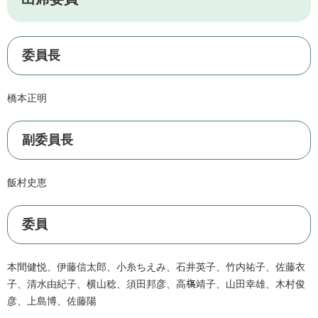
委員長
橋本正明
副委員長
飯村史恵
委員
本間健悦、伊藤信太郎、小糸ちえみ、石井英子、竹内祐子、佐藤衣
子、清水由紀子、横山稔、須田邦彦、高𣘺靖子、山田幸雄、木村俊
彦、上島博、佐藤陽