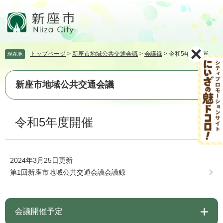
ペ
メ
ー
ニ
ジ
ュ
の
ー
先
を
トップページ
>
新座市地域公共交通会議
>
会議録
>
令和5年度開催
現在地
頭
飛
で
ば
す。
し
新座市地域公共交通会議
て
本
文
本
令和5年度開催
へ
文
2024年3月25日更新
第1回新座市地域公共交通会議会議録
会議開催予定