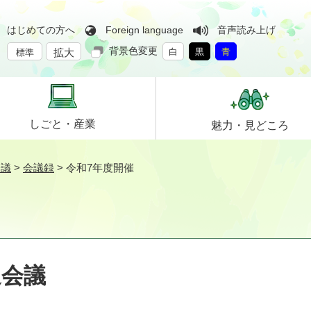
はじめての方へ
Foreign language
音声読み上げ
背景色変更
拡大
白
黒
青
標準
しごと・
産業
魅力・
見どころ
会議
>
会議録
>
令和7年度開催
通会議