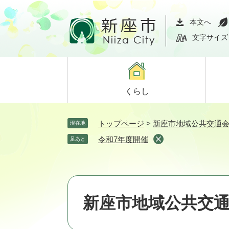
ペ
メ
ー
ニ
本文へ
ジ
ュ
文字サイズ
の
ー
先
を
頭
飛
で
ば
くらし
す。
し
て
本
トップページ
>
新座市地域公共交通
現在地
文
令和7年度開催
足あと
へ
新座市地域公共交