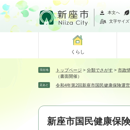
ペ
メ
ー
ニ
本文へ
ジ
ュ
文字サイズ
の
ー
先
を
頭
飛
で
ば
くらし
す。
し
て
本
トップページ
>
分類でさがす
>
市政
現在地
文
（書面開催）
へ
令和4年第2回新座市国民健康保険運
足あと
新座市国民健康保