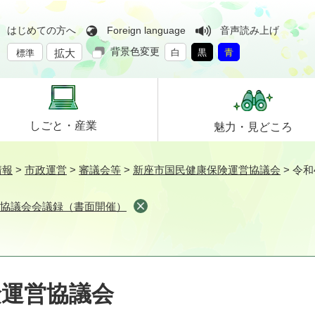
はじめての方へ
Foreign language
音声読み上げ
背景色変更
拡大
白
黒
青
標準
しごと・
産業
魅力・
見どころ
情報
>
市政運営
>
審議会等
>
新座市国民健康保険運営協議会
>
令和
営協議会会議録（書面開催）
険運営協議会