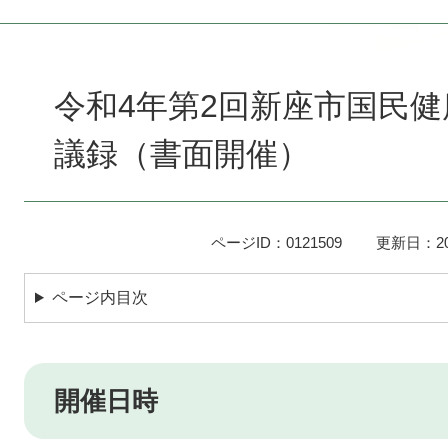
本
文
令和4年第2回新座市国民
議録（書面開催）
ページID：0121509
更新日：20
ページ内目次
開催日時