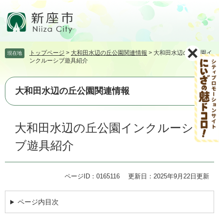
ペ
メ
ー
ニ
ジ
ュ
の
ー
先
を
トップページ
>
大和田水辺の丘公園関連情報
>
大和田水辺の丘公園イ
現在地
頭
飛
ンクルーシブ遊具紹介
で
ば
す。
し
て
大和田水辺の丘公園関連情報
本
文
本
へ
大和田水辺の丘公園インクルーシ
文
ブ遊具紹介
ページID：0165116
更新日：2025年9月22日更新
ページ内目次