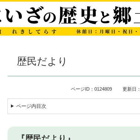
本
文
歴民だより
ページID：0124809
更新日：
ページ内目次
『歴民だより』