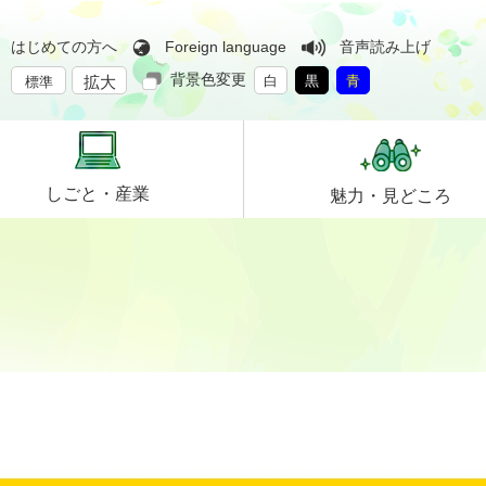
はじめての方へ
Foreign language
音声読み上げ
背景色変更
拡大
白
黒
青
標準
しごと・
産業
魅力・
見どころ