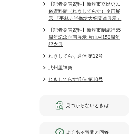
【記者発表資料】新座市立歴史民
俗資料館（れきしてらす）企画展
示 「平林寺半僧坊大祭関連展示」
【記者発表資料】新座市制施行55
周年記念企画展示 片山村150周年
記念展
れきしてらす通信 第12号
武州里神楽
れきしてらす通信 第10号
見つからないときは
よくある質問と回答