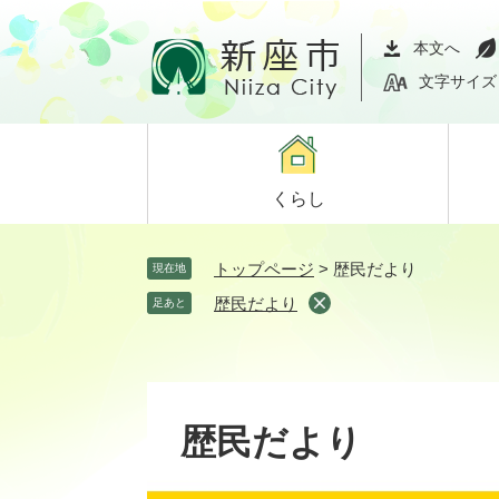
ペ
メ
ー
ニ
本文へ
ジ
ュ
文字サイズ
の
ー
先
を
頭
飛
で
ば
くらし
す。
し
て
本
トップページ
>
歴民だより
現在地
文
歴民だより
足あと
へ
歴民だより