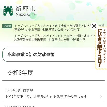
ペ
メ
ー
ニ
ジ
ュ
の
ー
先
を
トップページ
>
分類でさがす
>
市政情報
>
市政運営
>
財政情報
>
水道
現在地
頭
飛
事業会計の財政事情
>
財政事情の公表
>
令和3年度
で
ば
トップページ
>
分類でさがす
>
くらし
>
道路・公園・水道
>
上水道
>
す。
し
水道事業会計の財政事情
>
財政事情の公表
>
令和3年度
て
本
文
水道事業会計の財政事情
へ
本
令和3年度
文
2022年6月1日更新
令和3年度下半期水道事業会計の財政事情を公表します