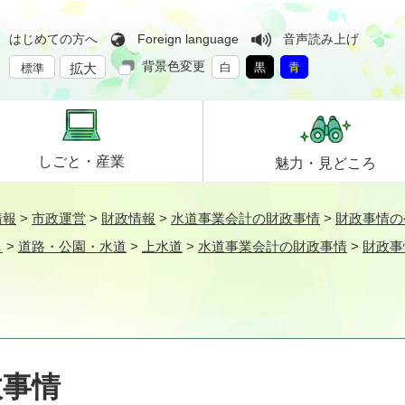
はじめての方へ
Foreign language
音声読み上げ
背景色変更
拡大
白
黒
青
標準
しごと・
産業
魅力・
見どころ
情報
>
市政運営
>
財政情報
>
水道事業会計の財政事情
>
財政事情の
し
>
道路・公園・水道
>
上水道
>
水道事業会計の財政事情
>
財政事
政事情