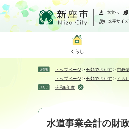
ペ
メ
ー
ニ
本文へ
ジ
ュ
文字サイズ
の
ー
先
を
頭
飛
で
ば
くらし
す。
し
て
本
トップページ
>
分類でさがす
>
市政
現在地
文
トップページ
>
分類でさがす
>
くら
へ
令和6年度
足あと
水道事業会計の財