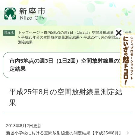
ペ
メ
ー
ニ
ジ
ュ
の
ー
先
を
トップページ
>
市内5地点の週3日（1日2回）空間放射線量の測定結果
現在地
頭
飛
>
平成25年分の空間放射線量測定結果
>
平成25年8月の空間放射線量
で
ば
測定結果
す。
し
て
本
市内5地点の週3日（1日2回）空間放射線量の測
文
定結果
へ
本
平成25年8月の空間放射線量測定結
文
果
2013年8月2日更新
新堀小学校における空間放射線量の測定結果【平成25年8月】