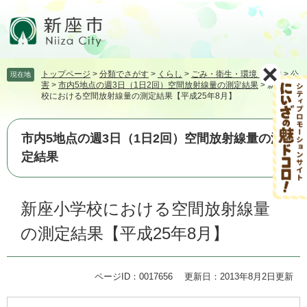
ペ
メ
ー
ニ
ジ
ュ
の
ー
先
を
トップページ
>
分類でさがす
>
くらし
>
ごみ・衛生・環境・動物
>
公
現在地
頭
飛
害
>
市内5地点の週3日（1日2回）空間放射線量の測定結果
>
新座小学
で
ば
校における空間放射線量の測定結果【平成25年8月】
す。
し
て
本
市内5地点の週3日（1日2回）空間放射線量の測
文
定結果
へ
本
新座小学校における空間放射線量
文
の測定結果【平成25年8月】
ページID：0017656
更新日：2013年8月2日更新