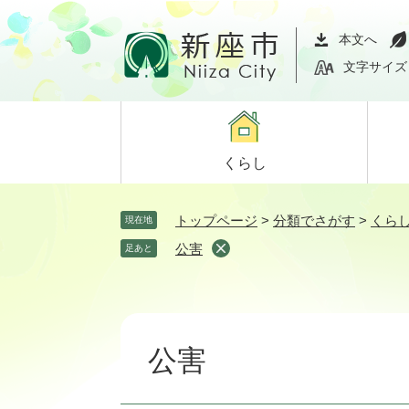
ペ
メ
ー
ニ
本文へ
ジ
ュ
文字サイズ
の
ー
先
を
頭
飛
で
ば
くらし
す。
し
て
本
トップページ
>
分類でさがす
>
くら
現在地
文
公害
足あと
へ
本
文
公害