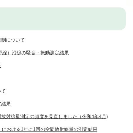
規制について
野線）沿線の騒音・振動測定結果
果
いて
定結果
放射線量測定の頻度を見直しました（令和4年4月)
）における1年に1回の空間放射線量の測定結果