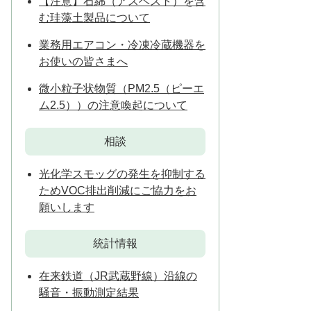
【注意】石綿（アスベスト）を含
む珪藻土製品について
業務用エアコン・冷凍冷蔵機器を
お使いの皆さまへ
微小粒子状物質（PM2.5（ピーエ
ム2.5））の注意喚起について
相談
光化学スモッグの発生を抑制する
ためVOC排出削減にご協力をお
願いします
統計情報
在来鉄道（JR武蔵野線）沿線の
騒音・振動測定結果