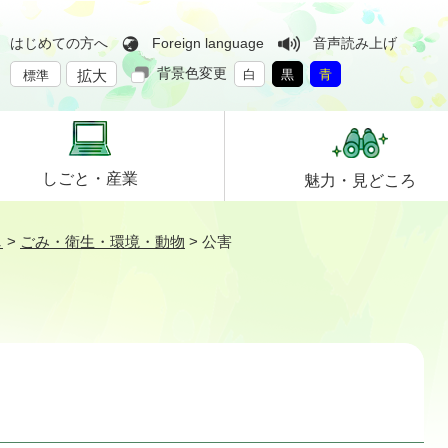
はじめての方へ
Foreign language
音声読み上げ
背景色変更
拡大
白
黒
青
標準
しごと・
産業
魅力・
見どころ
し
>
ごみ・衛生・環境・動物
>
公害