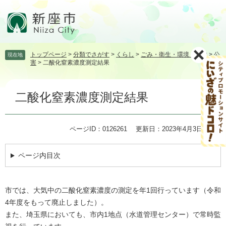
ペ
メ
ー
ニ
ジ
ュ
の
ー
先
を
トップページ
>
分類でさがす
>
くらし
>
ごみ・衛生・環境・動物
>
公
現在地
頭
飛
害
>
二酸化窒素濃度測定結果
で
ば
す。
し
本
て
二酸化窒素濃度測定結果
文
本
文
へ
ページID：0126261
更新日：2023年4月3日更新
ページ内目次
市では、大気中の二酸化窒素濃度の測定を年1回行っています（令和
4年度をもって廃止しました）。
また、埼玉県においても、市内1地点（水道管理センター）で常時監