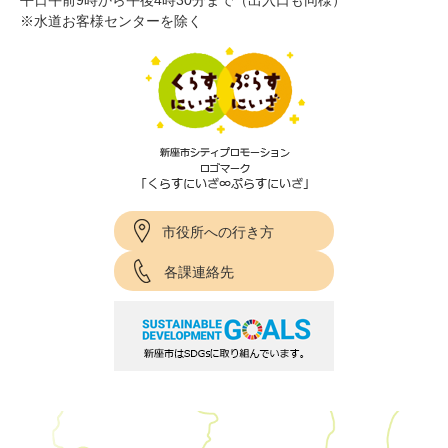
平日午前9時から午後4時30分まで（出入口も同様）
※水道お客様センターを除く
市役所への行き方
各課連絡先