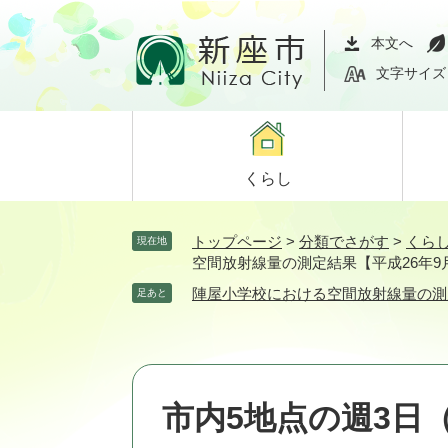
ペ
メ
ー
ニ
本文へ
ジ
ュ
文字サイズ
の
ー
先
を
頭
飛
で
ば
くらし
す。
し
て
本
トップページ
>
分類でさがす
>
くら
現在地
文
空間放射線量の測定結果【平成26年9
へ
陣屋小学校における空間放射線量の測
足あと
市内5地点の週3日