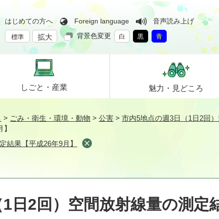
はじめての方へ
Foreign language
音声読み上げ
背景色変更
拡大
白
黒
青
標準
しごと・
産業
魅力・
見どころ
し
>
ごみ・衛生・環境・動物
>
公害
>
市内5地点の週3日（1日2回
月】
定結果【平成26年9月】
（1日2回）空間放射線量の測定