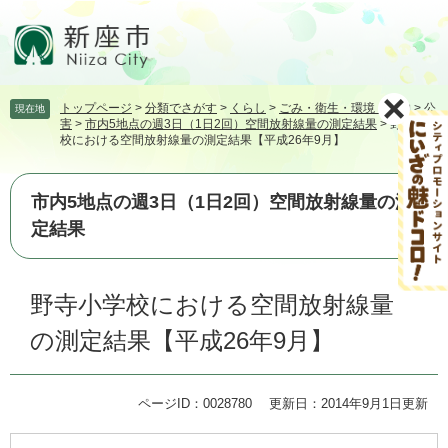
ペ
メ
ー
ニ
ジ
ュ
の
ー
先
を
トップページ
>
分類でさがす
>
くらし
>
ごみ・衛生・環境・動物
>
公
現在地
頭
飛
害
>
市内5地点の週3日（1日2回）空間放射線量の測定結果
>
野寺小学
で
ば
校における空間放射線量の測定結果【平成26年9月】
す。
し
て
本
市内5地点の週3日（1日2回）空間放射線量の測
文
定結果
へ
本
野寺小学校における空間放射線量
文
の測定結果【平成26年9月】
ページID：0028780
更新日：2014年9月1日更新