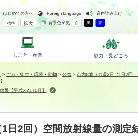
はじめての方へ
Foreign language
音声読み上げ
背景色変更
拡大
白
黒
青
標準
しごと・
産業
魅力・
見どころ
し
>
ごみ・衛生・環境・動物
>
公害
>
市内5地点の週3日（1日2回
月】
果【平成25年10月】
（1日2回）空間放射線量の測定