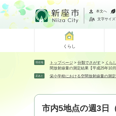
ペ
メ
ー
ニ
本文へ
ジ
ュ
文字サイズ
の
ー
先
を
頭
飛
で
ば
くらし
す。
し
て
本
トップページ
>
分類でさがす
>
くら
現在地
文
間放射線量の測定結果【平成25年10
へ
栄小学校における空間放射線量の測定結
足あと
市内5地点の週3日