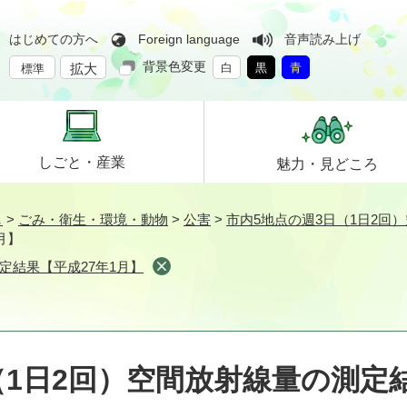
はじめての方へ
Foreign language
音声読み上げ
背景色変更
拡大
白
黒
青
標準
しごと・
産業
魅力・
見どころ
し
>
ごみ・衛生・環境・動物
>
公害
>
市内5地点の週3日（1日2回
月】
定結果【平成27年1月】
（1日2回）空間放射線量の測定