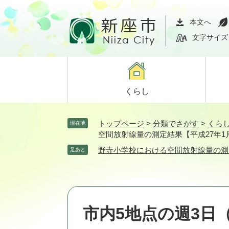
ペ
メ
ー
ニ
本文へ
ジ
ュ
文字サイズ
の
ー
先
を
頭
飛
で
ば
くらし
す。
し
て
本
トップページ
>
分類でさがす
>
くら
現在地
文
空間放射線量の測定結果【平成27年1
へ
野寺小学校における空間放射線量の測
足あと
市内5地点の週3日