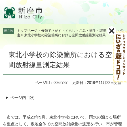
ペ
メ
ー
ニ
ジ
ュ
の
ー
先
を
トップページ
>
分類でさがす
>
くらし
>
ごみ・衛生・環境・動物
>
公
現在地
頭
飛
害
>
東北小学校の除染箇所における空間放射線量測定結果
で
ば
す。
し
本
て
東北小学校の除染箇所における空
文
本
文
間放射線量測定結果
へ
ページID：0052787
更新日：2016年11月22日更新
ページ内目次
市では、平成23年9月、東北小学校において、雨水の溜まる場所
を重点として、敷地全体での空間放射線量の測定を行い、市が管理