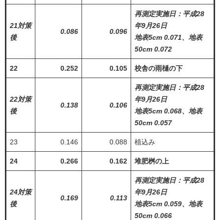
再測定実施日：平成28
21対策
年9月26日
0.086
0.096
後
地表5cm 0.071、地表
50cm 0.072
22
0.252
0.105
校舎の雨樋の下
再測定実施日：平成28
22対策
年9月26日
0.138
0.106
後
地表5cm 0.068、地表
50cm 0.057
23
0.146
0.088
植込み
24
0.266
0.162
堆肥桝の上
再測定実施日：平成28
24対策
年9月26日
0.169
0.113
後
地表5cm 0.059、地表
50cm 0.066