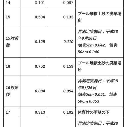
14
0.101
0.097
プール堆積土砂の廃棄場
15
0.504
0.133
所
再測定実施日：平成28
15対策
年9月26日
0.125
0.110
後
地表5cm 0.042、地表
50cm 0.046
プール堆積土砂の廃棄場
16
0.752
0.159
所
再測定実施日：平成28
16対策
年9
月26日
0.084
0.094
後
地表5cm 0.051、地表
50cm 0.053
17
0.313
0.102
体育館の雨樋の下
再測定実施日：平成28