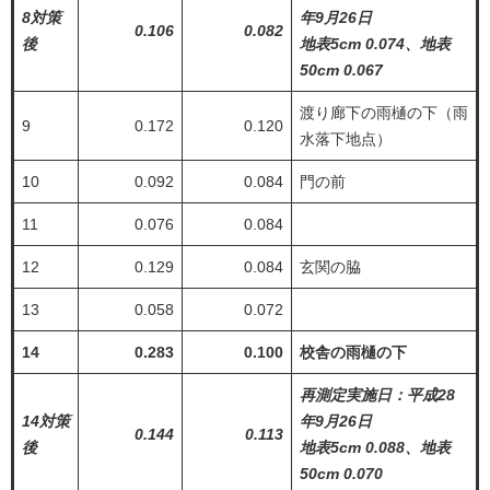
8対策
年9月26日
0.106
0.082
後
地表5cm 0.074、地表
50cm 0.067
渡り廊下の雨樋の下（雨
9
0.172
0.120
水落下地点）
10
0.092
0.084
門の前
11
0.076
0.084
12
0.129
0.084
玄関の脇
13
0.058
0.072
14
0.283
0.100
校舎の雨樋の下
再測定実施日：平成28
14対策
年9月26日
0.144
0.113
後
地表5cm 0.088、地表
50cm 0.070