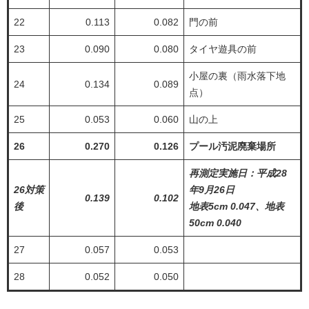
22
0.113
0.082
門の前
23
0.090
0.080
タイヤ遊具の前
小屋の裏（雨水落下地
24
0.134
0.089
点）
25
0.053
0.060
山の上
26
0.270
0.126
プール汚泥廃棄場所
再測定実施日：平成28
26対策
年9月26日
0.139
0.102
後
地表5cm 0.047、地表
50cm 0.040
27
0.057
0.053
28
0.052
0.050