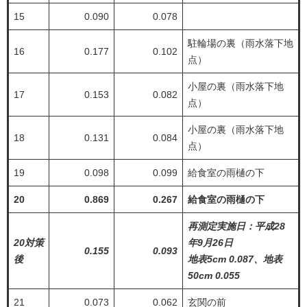
15
0.090
0.078
駐輪場の裏（雨水落下地
16
0.177
0.102
点）
小屋の裏（雨水落下地
17
0.153
0.082
点）
小屋の裏（雨水落下地
18
0.131
0.084
点）
19
0.098
0.099
給食室の雨樋の下
20
0.869
0.267
給食室の雨樋の下
再測定実施日：平成28
20対策
年9月26日
0.155
0.093
後
地表5cm 0.087、地表
50cm 0.055
21
0.073
0.062
玄関の前