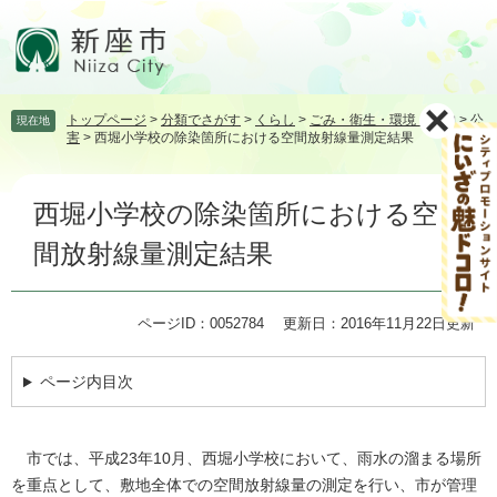
ペ
メ
ー
ニ
ジ
ュ
の
ー
先
を
トップページ
>
分類でさがす
>
くらし
>
ごみ・衛生・環境・動物
>
公
現在地
頭
飛
害
>
西堀小学校の除染箇所における空間放射線量測定結果
で
ば
す。
し
本
て
西堀小学校の除染箇所における空
文
本
文
間放射線量測定結果
へ
ページID：0052784
更新日：2016年11月22日更新
ページ内目次
市では、平成23年10月、西堀小学校において、雨水の溜まる場所
を重点として、敷地全体での空間放射線量の測定を行い、市が管理