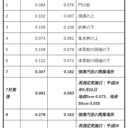
1
0.084
0.076
門の前
2
0.102
0.087
側溝の上
3
0.109
0.108
鉄棒の下
4
0.074
0.081
集水桝の上
5
0.158
0.079
体育館の雨樋の下
6
0.122
0.072
体育館の雨樋の下
7
0.307
0.182
側溝汚泥の廃棄場所
再測定実施日：平成28
7対策
年9月26日
0.081
0.083
後
地表5cm 0.073、地表
50cm 0.055
8
0.278
0.163
側溝汚泥の廃棄場所
再測定実施日：平成28