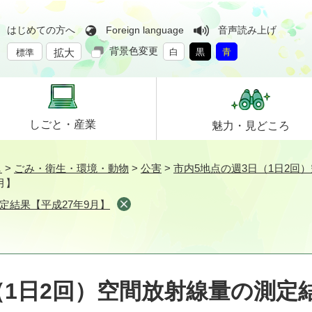
はじめての方へ
Foreign language
音声読み上げ
背景色変更
拡大
白
黒
青
標準
しごと・
産業
魅力・
見どころ
し
>
ごみ・衛生・環境・動物
>
公害
>
市内5地点の週3日（1日2回
月】
定結果【平成27年9月】
（1日2回）空間放射線量の測定