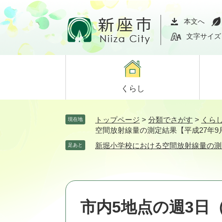
ペ
メ
ー
ニ
本文へ
ジ
ュ
文字サイズ
の
ー
先
を
頭
飛
で
ば
くらし
す。
し
て
本
トップページ
>
分類でさがす
>
くら
現在地
文
空間放射線量の測定結果【平成27年9
へ
新堀小学校における空間放射線量の測
足あと
市内5地点の週3日