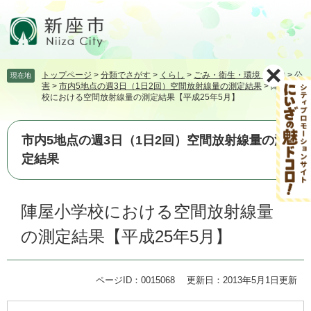
ペ
メ
ー
ニ
ジ
ュ
の
ー
先
を
トップページ
>
分類でさがす
>
くらし
>
ごみ・衛生・環境・動物
>
公
現在地
頭
飛
害
>
市内5地点の週3日（1日2回）空間放射線量の測定結果
>
陣屋小学
で
ば
校における空間放射線量の測定結果【平成25年5月】
す。
し
て
本
市内5地点の週3日（1日2回）空間放射線量の測
文
定結果
へ
本
陣屋小学校における空間放射線量
文
の測定結果【平成25年5月】
ページID：0015068
更新日：2013年5月1日更新