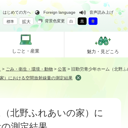
はじめての方へ
Foreign language
音声読み上げ
背景色変更
拡大
白
黒
青
標準
しごと・
産業
魅力・
見どころ
し
>
ごみ・衛生・環境・動物
>
公害
>
旧勤労青少年ホーム（北野ふ
家）における空間放射線量の測定結果
ム（北野ふれあいの家）に
量の測定結果