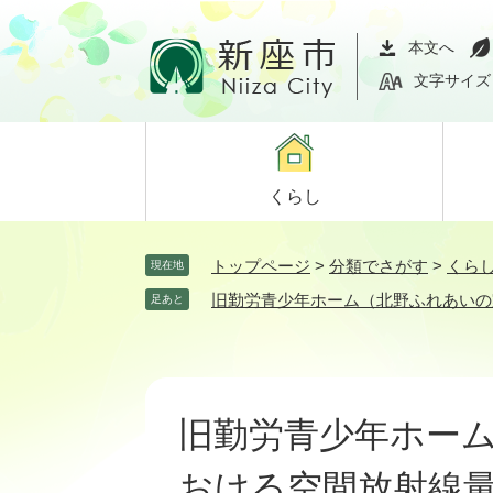
ペ
メ
ー
ニ
本文へ
ジ
ュ
文字サイズ
の
ー
先
を
頭
飛
で
ば
くらし
す。
し
て
本
トップページ
>
分類でさがす
>
くら
現在地
文
旧勤労青少年ホーム（北野ふれあいの
足あと
へ
本
文
旧勤労青少年ホー
おける空間放射線