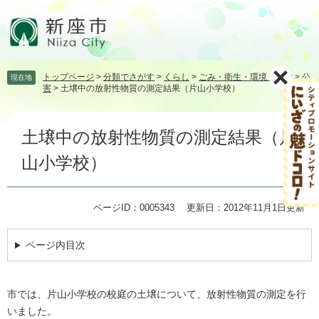
ペ
メ
ー
ニ
ジ
ュ
の
ー
先
を
トップページ
>
分類でさがす
>
くらし
>
ごみ・衛生・環境・動物
>
公
現在地
頭
飛
害
>
土壌中の放射性物質の測定結果（片山小学校）
で
ば
す。
し
本
て
土壌中の放射性物質の測定結果（片
文
本
文
山小学校）
へ
ページID：0005343
更新日：2012年11月1日更新
ページ内目次
市では、片山小学校の校庭の土壌について、放射性物質の測定を行
いました。