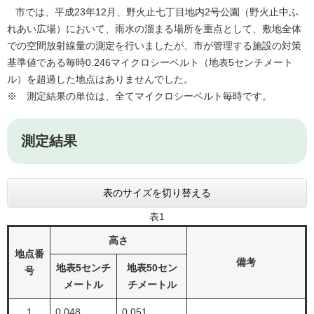
市では、平成23年12月、野火止七丁目地内2号公園（野火止中ふ
れあい広場）において、雨水の溜まる場所を重点として、敷地全体
での空間放射線量の測定を行いましたが、市が管理する施設の対策
基準値である毎時0.246マイクロシーベルト（地表5センチメート
ル）を超過した地点はありませんでした。
※ 測定結果の単位は、全てマイクロシーベルト毎時です。
測定結果
表のサイズを切り替える
表1
高さ
地点番
備考
地表5センチ
地表50セン
号
メートル
チメートル
1
0.048
0.051