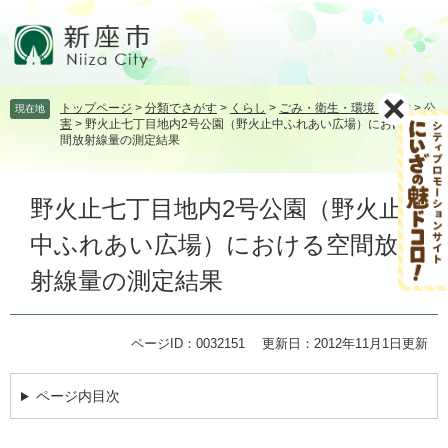
ペ
メ
ー
ニ
ジ
ュ
の
ー
先
を
トップページ
>
分類でさがす
>
くらし
>
ごみ・衛生・環境・動物
>
公
現在地
頭
飛
害
>
野火止七丁目地内2号公園（野火止中ふれあい広場）における空
で
ば
間放射線量の測定結果
す。
し
て
本
本
野火止七丁目地内2号公園（野火止
文
文
中ふれあい広場）における空間放
へ
射線量の測定結果
ページID：0032151
更新日：2012年11月1日更新
ページ内目次