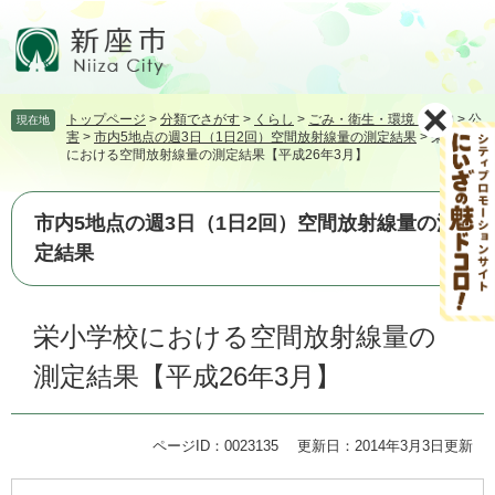
ペ
メ
ー
ニ
ジ
ュ
の
ー
先
を
トップページ
>
分類でさがす
>
くらし
>
ごみ・衛生・環境・動物
>
公
現在地
頭
飛
害
>
市内5地点の週3日（1日2回）空間放射線量の測定結果
>
栄小学校
で
ば
における空間放射線量の測定結果【平成26年3月】
す。
し
て
本
市内5地点の週3日（1日2回）空間放射線量の測
文
定結果
へ
本
栄小学校における空間放射線量の
文
測定結果【平成26年3月】
ページID：0023135
更新日：2014年3月3日更新