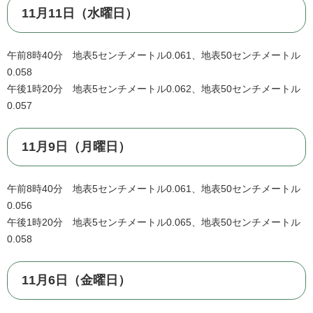
11月11日（水曜日）
午前8時40分 地表5センチメートル0.061、地表50センチメートル
0.058
午後1時20分 地表5センチメートル0.062、地表50センチメートル
0.057
11月9日（月曜日）
午前8時40分 地表5センチメートル0.061、地表50センチメートル
0.056
午後1時20分 地表5センチメートル0.065、地表50センチメートル
0.058
11月6日（金曜日）