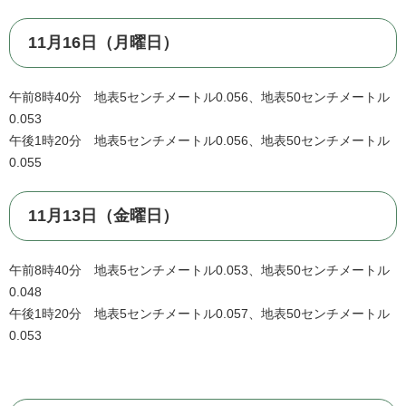
11月16日（月曜日）
午前8時40分 地表5センチメートル0.056、地表50センチメートル
0.053
午後1時20分 地表5センチメートル0.056、地表50センチメートル
0.055
11月13日（金曜日）
午前8時40分 地表5センチメートル0.053、地表50センチメートル
0.048
午後1時20分 地表5センチメートル0.057、地表50センチメートル
0.053