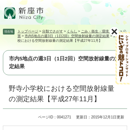
ペ
メ
ー
ニ
ジ
ュ
の
ー
先
を
トップページ
>
分類でさがす
>
くらし
>
ごみ・衛生・環境・動物
>
公
現在地
頭
飛
害
>
市内5地点の週3日（1日2回）空間放射線量の測定結果
>
野寺小学
で
ば
校における空間放射線量の測定結果【平成27年11月】
す。
し
て
本
市内5地点の週3日（1日2回）空間放射線量の測
文
定結果
へ
本
野寺小学校における空間放射線量
文
の測定結果【平成27年11月】
ページID：0041271
更新日：2015年12月1日更新