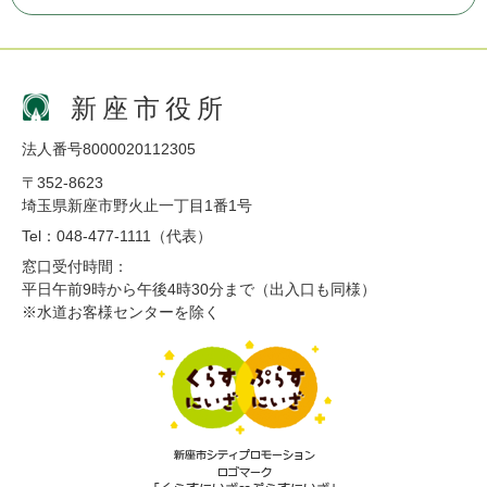
新座市役所
法人番号8000020112305
〒352-8623
埼玉県新座市野火止一丁目1番1号
Tel：048-477-1111（代表）
窓口受付時間：
平日午前9時から午後4時30分まで（出入口も同様）
※水道お客様センターを除く