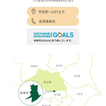
市役所への行き方
各課連絡先