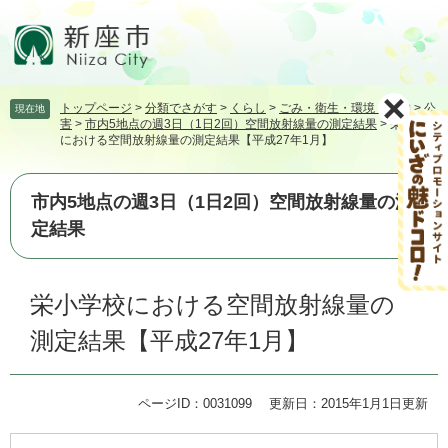
ペ
メ
ー
ニ
ジ
ュ
の
ー
先
を
トップページ
>
分類でさがす
>
くらし
>
ごみ・衛生・環境・動物
>
公
現在地
頭
飛
害
>
市内5地点の週3日（1日2回）空間放射線量の測定結果
>
栄小学校
で
ば
における空間放射線量の測定結果【平成27年1月】
す。
し
て
本
市内5地点の週3日（1日2回）空間放射線量の測
文
定結果
へ
本
栄小学校における空間放射線量の
文
測定結果【平成27年1月】
ページID：0031099
更新日：2015年1月1日更新