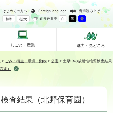
はじめての方へ
Foreign language
音声読み上げ
背景色変更
拡大
白
黒
青
標準
しごと・
産業
魅力・
見どころ
し
>
ごみ・衛生・環境・動物
>
公害
>
土壌中の放射性物質検査結果
育園）
質検査結果（北野保育園）