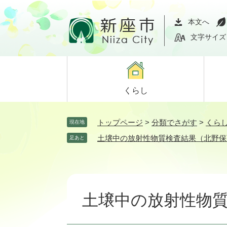
ペ
メ
ー
ニ
本文へ
ジ
ュ
文字サイズ
の
ー
先
を
頭
飛
で
ば
くらし
す。
し
て
本
トップページ
>
分類でさがす
>
くら
現在地
文
土壌中の放射性物質検査結果（北野保
足あと
へ
本
文
土壌中の放射性物