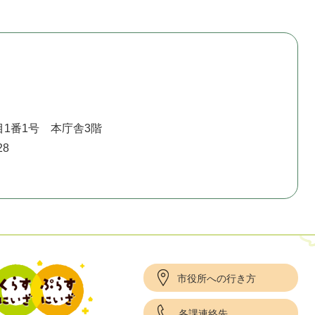
1番1号 本庁舎3階
28
市役所への行き方
各課連絡先