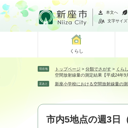
ペ
メ
ー
ニ
本文へ
ジ
ュ
文字サイズ
の
ー
先
を
頭
飛
で
ば
くらし
す。
し
て
本
トップページ
>
分類でさがす
>
くら
現在地
文
空間放射線量の測定結果【平成24年9
へ
新座小学校における空間放射線量の測
足あと
市内5地点の週3日