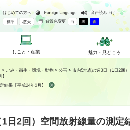
はじめての方へ
Foreign language
音声読み上げ
背景色変更
拡大
白
黒
青
標準
しごと・
産業
魅力・
見どころ
し
>
ごみ・衛生・環境・動物
>
公害
>
市内5地点の週3日（1日2回
月】
定結果【平成24年9月】
（1日2回）空間放射線量の測定