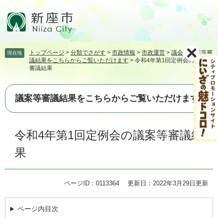
ペ
メ
ー
ニ
ジ
ュ
の
ー
先
を
トップページ
>
分類でさがす
>
市政情報
>
市政運営
>
議会
>
議案等審
現在地
頭
飛
議結果をこちらからご覧いただけます
>
令和4年第1回定例会の議案等
で
ば
審議結果
す。
し
て
本
議案等審議結果をこちらからご覧いただけます
文
へ
本
令和4年第1回定例会の議案等審議結
文
果
ページID：0113364
更新日：2022年3月29日更新
ページ内目次