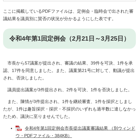
ここに掲載しているPDFファイルは、定例会・臨時会で出された審
議結果を議員別に賛否の状況が分かるようにした表です。
令和4年第1回定例会（2月21日～3月25日）
市長から57議案が提出され、審議の結果、39件を可決、1件を承
認、17件を同意しました。また、議案第21号に対して、動議が提出
され、否決しました。
議員提出議案が3件提出され、2件を可決、1件を否決しました。
また、陳情が3件提出され、1件を継続審査、1件を採択としまし
たが、1件は趣旨採択・採択・不採択のいずれも過半数に達しなかっ
たため、議決に至りませんでした。
令和4年第1回定例会市長提出議案審議結果 （別ウィンド
ウ・PDFファイル・384KB）