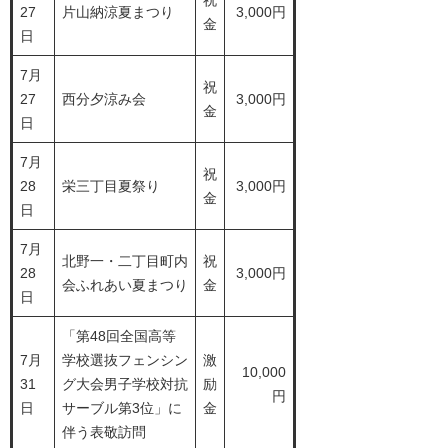
祝
27
片山納涼夏まつり
3,000円
金
日
7月
祝
27
西分夕涼み会
3,000円
金
日
7月
祝
28
栄三丁目夏祭り
3,000円
金
日
7月
北野一・二丁目町内
祝
28
3,000円
会ふれあい夏まつり
金
日
「第48回全国高等
7月
学校選抜フェンシン
激
10,000
31
グ大会男子学校対抗
励
円
日
サーブル第3位」に
金
伴う表敬訪問