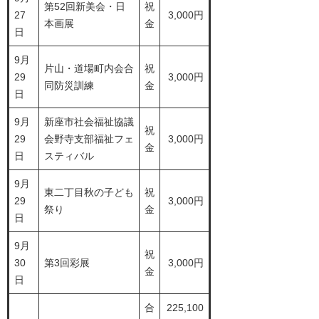
第52回新美会・日
祝
27
3,000円
本画展
金
日
9月
片山・道場町内会合
祝
29
3,000円
同防災訓練
金
日
9月
新座市社会福祉協議
祝
29
会野寺支部福祉フェ
3,000円
金
日
スティバル
9月
東二丁目秋の子ども
祝
29
3,000円
祭り
金
日
9月
祝
30
第3回彩展
3,000円
金
日
合
225,100