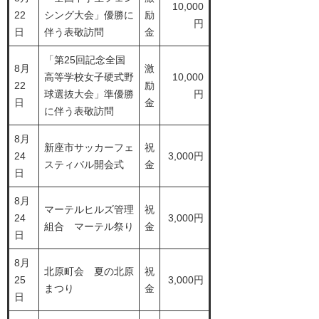
10,000
22
シング大会」優勝に
励
円
日
伴う表敬訪問
金
「第25回記念全国
8月
激
高等学校女子硬式野
10,000
22
励
球選抜大会」準優勝
円
日
金
に伴う表敬訪問
8月
新座市サッカーフェ
祝
24
3,000円
スティバル開会式
金
日
8月
マーテルヒルズ管理
祝
24
3,000円
組合 マーテル祭り
金
日
8月
北原町会 夏の北原
祝
25
3,000円
まつり
金
日