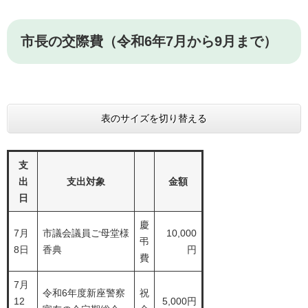
市長の交際費（令和6年7月から9月まで）
表のサイズを切り替える
支
出
支出対象
金額
日
慶
7月
市議会議員ご母堂様
10,000
弔
8日
香典
円
費
7月
令和6年度新座警察
祝
12
5,000円