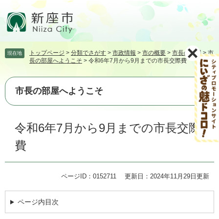
ペ
メ
ー
ニ
ジ
ュ
の
ー
先
を
トップページ
>
分類でさがす
>
市政情報
>
市の概要
>
市長の部屋
>
市
現在地
頭
飛
長の部屋へようこそ
>
令和6年7月から9月までの市長交際費
で
ば
す。
し
て
市長の部屋へようこそ
本
文
本
へ
令和6年7月から9月までの市長交際
文
費
ページID：0152711
更新日：2024年11月29日更新
ページ内目次