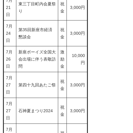
7月
東三丁目町内会夏祭
祝
21
3,000円
り
金
日
7月
第35回新座市経済
祝
24
3,000円
懇談会
金
日
7月
新座ボーイズ全国大
激
10,000
26
会出場に伴う表敬訪
励
円
日
問
金
7月
祝
27
第四十九回あたご祭
3,000円
金
日
7月
祝
27
石神夏まつり2024
3,000円
金
日
7月