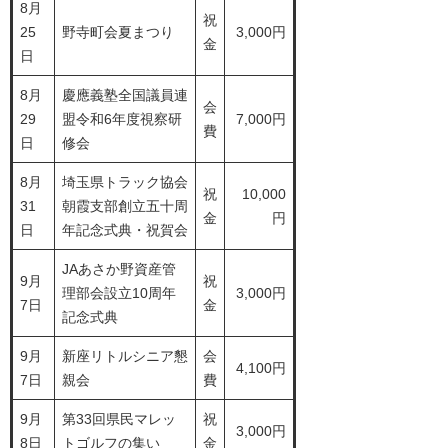
8月
祝
25
野寺町会夏まつり
3,000円
金
日
8月
慶應義塾全国議員連
会
29
盟令和6年度視察研
7,000円
費
日
修会
8月
埼玉県トラック協会
祝
10,000
31
朝霞支部創立五十周
金
円
日
年記念式典・祝賀会
JAあさか野資産管
9月
祝
理部会設立10周年
3,000円
7日
金
記念式典
9月
新座リトルシニア懇
会
4,100円
7日
親会
費
9月
第33回県民マレッ
祝
3,000円
8日
トゴルフの集い
金