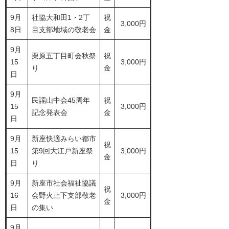
9月
社協大和田1・2丁
祝
3,000円
8日
目支部地域の敬老会
金
9月
栗原五丁目町会秋祭
祝
15
3,000円
り
金
日
9月
民謡山中会45周年
祝
15
3,000円
記念発表会
金
日
9月
新座快適みらい都市
祝
15
第9回大江戸新座祭
3,000円
金
日
り
9月
新座市社会福祉協議
祝
16
会野火止下支部敬老
3,000円
金
日
の集い
9月