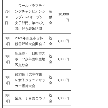
「ワールドラフティ
7月
ングチャンピオンシ
激
10,000
31
ップ2024オープン
励
円
日
女子部門」第2位入
金
賞に伴う表敬訪問
8月
2024年新座市長杯
祝
3,000円
3日
親善野球大会開会式
金
新座市・十日町市ス
8月
祝
ポーツ少年団中里地
3,000円
3日
金
区交歓会
第23回十文字学園
8月
祝
杯女子ジュニアサッ
3,000円
3日
金
カー招待大会
8月
祝
栗原一丁目夏まつり
3,000円
3日
金