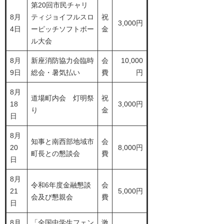
第20回市民チャリ
8月
ティジョイフルスロ
祝
3,000円
4日
ーピッチソフトボー
金
ル大会
8月
新座消防協力会臨時
会
10,000
9日
総会・暑気払い
費
円
8月
道場町内会 灯明祭
祝
18
3,000円
り
金
日
8月
知事と南西部地域市
会
20
8,000円
町長との懇談会
費
日
8月
令和6年度金融懇談
会
21
5,000円
会及び懇親会
費
日
8月
「全国中学生フェン
激