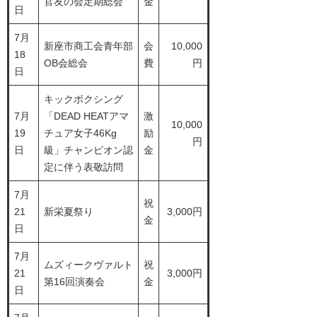
官友の会定期総会
金
日
7月
新座市商工会青年部
会
10,000
18
OB会総会
費
円
日
キックボクシング
7月
「DEAD HEATアマ
激
10,000
19
チュア女子46Kg
励
円
日
級」チャンピオン認
金
定に伴う表敬訪問
7月
祝
21
新栄夏祭り
3,000円
金
日
7月
ムズィークヴァルト
祝
21
3,000円
第16回演奏会
金
日