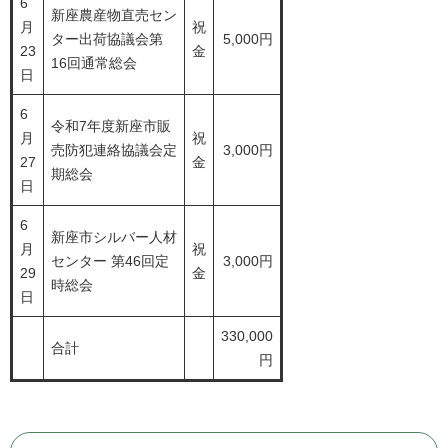
6
新座農産物直売セン
月
祝
ター出荷協議会第
5,000円
23
金
16回通常総会
日
6
令和7年度新座市販
月
祝
売防犯連絡協議会定
3,000円
27
金
期総会
日
6
新座市シルバー人材
月
祝
センター 第46回定
3,000円
29
金
時総会
日
330,000
合計
円