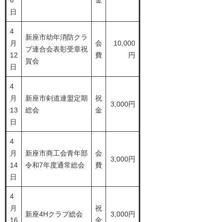
6
金
日
4
新座市幼年消防クラ
月
会
10,000
ブ連合会表彰受章祝
12
費
円
賀会
日
4
月
新座市剣道連盟定期
祝
3,000円
13
総会
金
日
4
月
新座市商工会青年部
会
3,000円
14
令和7年度通常総会
費
日
4
月
祝
新座4Hクラブ総会
3,000円
16
金