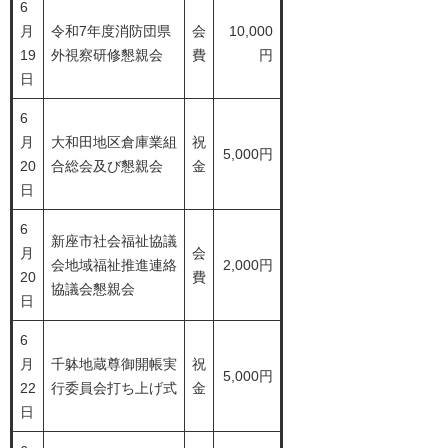
6
月
令和7年度消防団県
会
10,000
19
外視察研修懇親会
費
円
日
6
月
大和田地区倉庫業組
祝
5,000円
20
合総会及び懇親会
金
日
6
新座市社会福祉協議
月
会
会地域福祉推進連絡
2,000円
20
費
協議会懇親会
日
6
月
千躰地蔵尊御開帳実
祝
5,000円
22
行委員会打ち上げ式
金
日