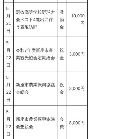
5
選抜高等学校野球大
激
月
10,000
会ベスト4進出に伴
励
21
円
う表敬訪問
金
日
5
月
令和7年度新座市産
祝
3,000円
22
業観光協会定期総会
金
日
5
月
新座市農業振興協議
祝
3,000円
22
会総会
金
日
5
月
新座市農業振興協議
会
8,000円
22
会懇親会
費
日