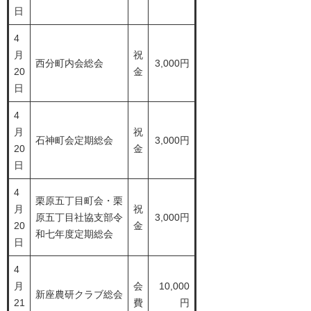
日
4
月
祝
西分町内会総会
3,000円
20
金
日
4
月
祝
石神町会定期総会
3,000円
20
金
日
4
栗原五丁目町会・栗
月
祝
原五丁目社協支部令
3,000円
20
金
和七年度定期総会
日
4
月
会
10,000
新座農研クラブ総会
21
費
円