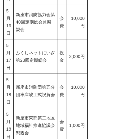
5
新座市消防協力会第
月
会
10,000
40回定期総会兼懇
16
費
円
親会
日
5
月
ふくしネットにいざ
祝
3,000円
17
第23回定期総会
金
日
5
月
新座市消防団第五分
会
10,000
18
団車庫竣工式祝賀会
費
円
日
5
新座市東部第二地区
月
会
地域福祉推進協議会
1,000円
18
費
懇親会
日