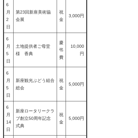
6
月
第23回新座美術協
祝
3,000円
2
会展
金
日
6
慶
月
土地提供者ご母堂
10,000
弔
5
様 香典
円
費
日
6
月
新座観光ぶどう組合
祝
5,000円
5
総会
金
日
6
新座ロータリークラ
月
祝
ブ創立50周年記念
5,000円
14
金
式典
日