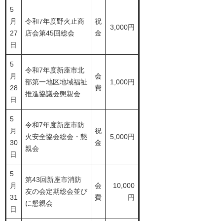
5
月
令和7年度野火止商
祝
3,000円
27
店会第45回総会
金
日
5
令和7年度新座市北
月
会
部第一地区地域福祉
1,000円
28
費
推進協議会懇親会
日
5
令和7年度新座市防
月
祝
火安全協会総会・懇
5,000円
30
金
親会
日
5
第43回新座市消防
月
会
10,000
友の会定期総会並び
31
費
円
に懇親会
日