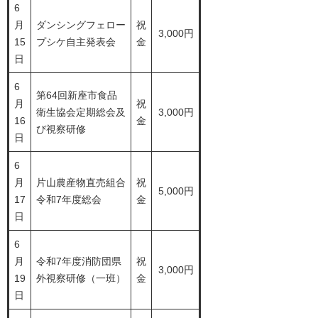
6
月
ダンシングフェロー
祝
3,000円
15
プシケ自主発表会
金
日
6
第64回新座市食品
月
祝
衛生協会定期総会及
3,000円
16
金
び視察研修
日
6
月
片山農産物直売組合
祝
5,000円
17
令和7年度総会
金
日
6
月
令和7年度消防団県
祝
3,000円
19
外視察研修（一班）
金
日