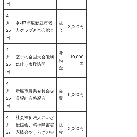
日
4
月
令和7年度新座市老
祝
3,000円
25
人クラブ連合会総会
金
日
4
激
月
空手の全国大会優勝
10,000
励
25
に伴う表敬訪問
円
金
日
4
月
新座市農業委員会委
会
8,000円
25
員親睦会懇親会
費
日
4
社会福祉法人にいざ
月
後援会、精神障害者
祝
3,000円
27
家族会やすらぎの会
金