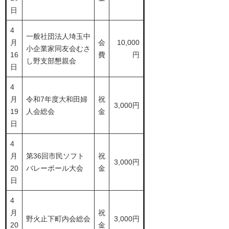
日
4
一般社団法人埼玉中
月
会
10,000
小企業家同友会むさ
16
費
円
し野支部懇親会
日
4
月
令和7年度大和田婦
祝
3,000円
19
人会総会
金
日
4
月
第36回市民ソフト
祝
3,000円
20
バレーボール大会
金
日
4
月
祝
野火止下町内会総会
3,000円
20
金