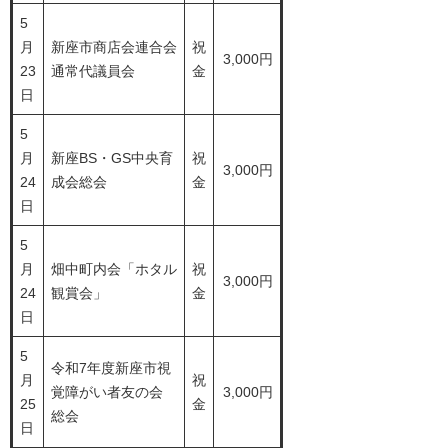
5
月
新座市商店会連合会
祝
3,000円
23
通常代議員会
金
日
5
月
新座BS・GS中央育
祝
3,000円
24
成会総会
金
日
5
月
畑中町内会「ホタル
祝
3,000円
24
観賞会」
金
日
5
令和7年度新座市視
月
祝
覚障がい者友の会
3,000円
25
金
総会
日