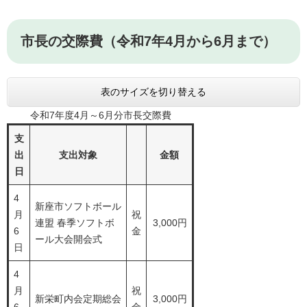
市長の交際費（令和7年4月から6月まで）
表のサイズを切り替える
令和7年度4月～6月分市長交際費
支
出
支出対象
金額
日
4
新座市ソフトボール
月
祝
連盟 春季ソフトボ
3,000円
6
金
ール大会開会式
日
4
月
祝
新栄町内会定期総会
3,000円