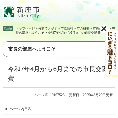
ペ
メ
ー
ニ
ジ
ュ
の
ー
先
を
トップページ
>
分類でさがす
>
市政情報
>
市の概要
>
市長の部屋
>
市
現在地
頭
飛
長の部屋へようこそ
>
令和7年4月から6月までの市長交際費
で
ば
す。
し
て
市長の部屋へようこそ
本
文
本
へ
令和7年4月から6月までの市長交際
文
費
ページID：0167523
更新日：2025年8月29日更新
ページ内目次