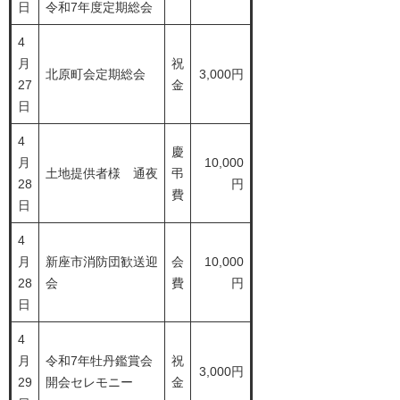
日
令和7年度定期総会
4
月
祝
北原町会定期総会
3,000円
27
金
日
4
慶
月
10,000
土地提供者様 通夜
弔
28
円
費
日
4
月
新座市消防団歓送迎
会
10,000
28
会
費
円
日
4
月
令和7年牡丹鑑賞会
祝
3,000円
29
開会セレモニー
金