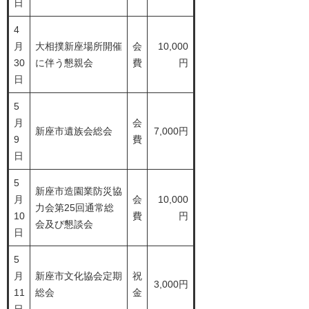
日
4
月
大相撲新座場所開催
会
10,000
30
に伴う懇親会
費
円
日
5
月
会
新座市遺族会総会
7,000円
9
費
日
5
新座市造園業防災協
月
会
10,000
力会第25回通常総
10
費
円
会及び懇談会
日
5
月
新座市文化協会定期
祝
3,000円
11
総会
金