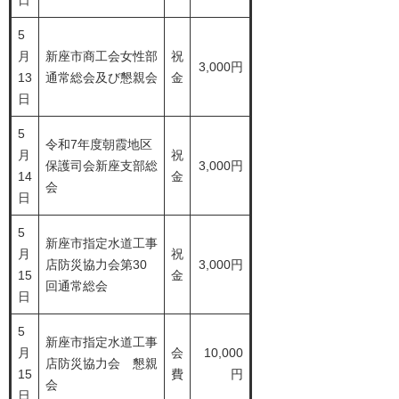
日
5
月
新座市商工会女性部
祝
3,000円
13
通常総会及び懇親会
金
日
5
令和7年度朝霞地区
月
祝
保護司会新座支部総
3,000円
14
金
会
日
5
新座市指定水道工事
月
祝
店防災協力会第30
3,000円
15
金
回通常総会
日
5
新座市指定水道工事
月
会
10,000
店防災協力会 懇親
15
費
円
会
日