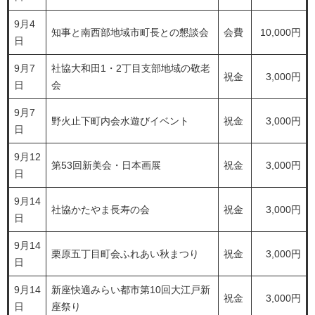
9月4
知事と南西部地域市町長との懇談会
会費
10,000円
日
9月7
社協大和田1・2丁目支部地域の敬老
祝金
3,000円
日
会
9月7
野火止下町内会水遊びイベント
祝金
3,000円
日
9月12
第53回新美会・日本画展
祝金
3,000円
日
9月14
社協かたやま長寿の会
祝金
3,000円
日
9月14
栗原五丁目町会ふれあい秋まつり
祝金
3,000円
日
9月14
新座快適みらい都市第10回大江戸新
祝金
3,000円
日
座祭り