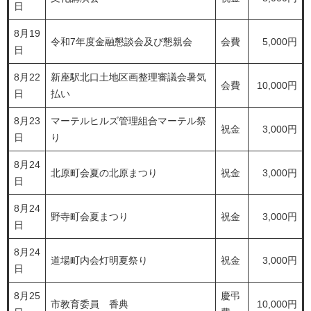
日
8月19
令和7年度金融懇談会及び懇親会
会費
5,000円
日
8月22
新座駅北口土地区画整理審議会暑気
会費
10,000円
日
払い
8月23
マーテルヒルズ管理組合マーテル祭
祝金
3,000円
日
り
8月24
北原町会夏の北原まつり
祝金
3,000円
日
8月24
野寺町会夏まつり
祝金
3,000円
日
8月24
道場町内会灯明夏祭り
祝金
3,000円
日
8月25
慶弔
市教育委員 香典
10,000円