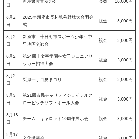
新座警察官友の会
会費
10,000円
日
8月2
2025年新座市長杯親善野球大会開会
祝金
3,000円
日
式
8月2
新座市・十日町市スポーツ少年団中
祝金
3,000円
日
里地区交歓会
8月2
第24回十文字学園杯女子ジュニアサ
祝金
3,000円
日
ッカー招待大会
8月2
栗原一丁目夏まつり
祝金
3,000円
日
8月3
第21回市民チャリティジョイフルス
祝金
3,000円
日
ローピッチソフトボール大会
8月13
チーム・キャロット10周年展示会
祝金
3,000円
日
8月17
文化講演会
祝金
3,000円