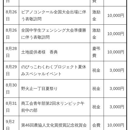
日
費
8月26
ピアノコンクール全国大会出場に伴
激励
10,000円
日
う表敬訪問
金
8月26
全国中学生フェンシング大会準優勝
激励
10,000円
日
に伴う表敬訪問
金
8月28
慶弔
土地提供者様 香典
10,000円
日
費
8月29
のびっこわくわくプロジェクト夏休
祝金
3,000円
日
みスペシャルイベント
8月30
野火止一丁目夏祭り
祝金
3,000円
日
8月31
商工会青年部第2回水リンピック午
祝金
3,000円
日
前中の部
9月2
第46回農協人文化賞授賞記念祝賀会
会費
10,000円
日