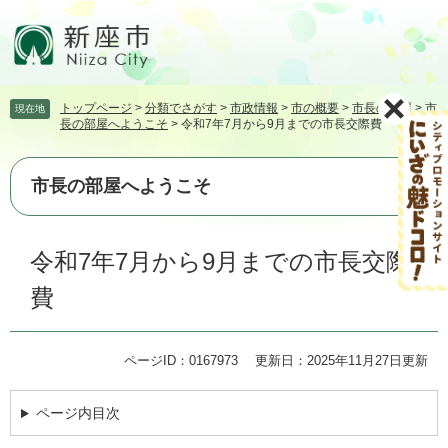
ペ
メ
ー
ニ
ジ
ュ
の
ー
先
を
トップページ
>
分類でさがす
>
市政情報
>
市の概要
>
市長の部屋
>
市
現在地
頭
飛
長の部屋へようこそ
>
令和7年7月から9月までの市長交際費
で
ば
す。
し
て
市長の部屋へようこそ
本
文
本
へ
令和7年7月から9月までの市長交際
文
費
ページID：0167973
更新日：2025年11月27日更新
ページ内目次