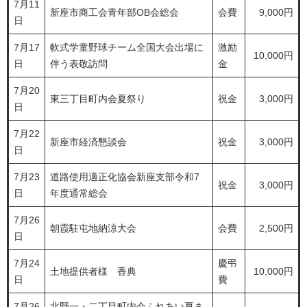
7月11
新座市商工会青年部OB会総会
会費
9,000円
日
7月17
軟式学童野球チーム全国大会出場に
激励
10,000円
日
伴う表敬訪問
金
7月20
東三丁目町内会夏祭り
祝金
3,000円
日
7月22
新座市経済懇談会
祝金
3,000円
日
7月23
道路使用適正化協会新座支部令和7
祝金
3,000円
日
年度通常総会
7月26
朝霞駐屯地納涼大会
会費
2,500円
日
7月24
慶弔
土地提供者様 香典
10,000円
日
費
7月26
北野一・二丁目町内会ふれあい夏ま