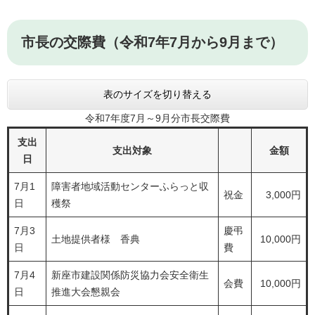
市長の交際費（令和7年7月から9月まで）
表のサイズを切り替える
令和7年度7月～9月分市長交際費
支出
支出対象
金額
日
7月1
障害者地域活動センターふらっと収
祝金
3,000円
日
穫祭
7月3
慶弔
土地提供者様 香典
10,000円
日
費
7月4
新座市建設関係防災協力会安全衛生
会費
10,000円
日
推進大会懇親会