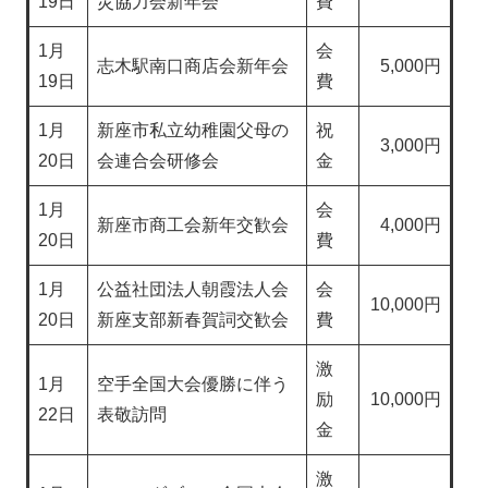
19日
災協力会新年会
費
1月
会
志木駅南口商店会新年会
5,000円
19日
費
1月
新座市私立幼稚園父母の
祝
3,000円
20日
会連合会研修会
金
1月
会
新座市商工会新年交歓会
4,000円
20日
費
1月
公益社団法人朝霞法人会
会
10,000円
20日
新座支部新春賀詞交歓会
費
激
1月
空手全国大会優勝に伴う
励
10,000円
22日
表敬訪問
金
激