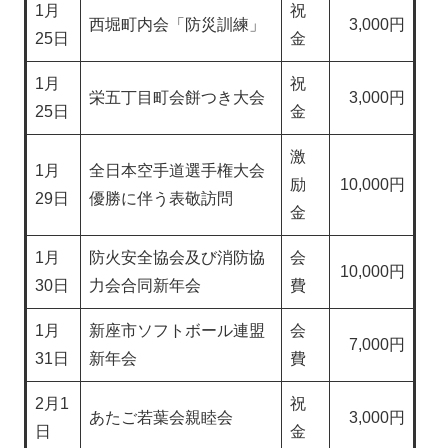
1月
祝
西堀町内会「防災訓練」
3,000円
25日
金
1月
祝
栄五丁目町会餅つき大会
3,000円
25日
金
激
1月
全日本空手道選手権大会
励
10,000円
29日
優勝に伴う表敬訪問
金
1月
防火安全協会及び消防協
会
10,000円
30日
力会合同新年会
費
1月
新座市ソフトボール連盟
会
7,000円
31日
新年会
費
2月1
祝
あたご若葉会親睦会
3,000円
日
金