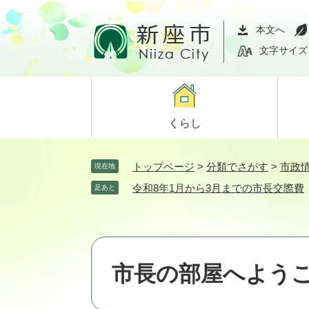
ペ
メ
ー
ニ
本文へ
ジ
ュ
文字サイズ
の
ー
先
を
頭
飛
で
ば
くらし
す。
し
て
本
トップページ
>
分類でさがす
>
市政
現在地
文
令和8年1月から3月までの市長交際費
足あと
へ
市長の部屋へよう