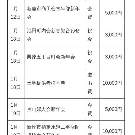
1月
新座市商工会青年部新年
会
5,000円
12日
会
費
1月
池田町内会新春顔合わせ
祝
3,000円
18日
会
金
1月
祝
栗原五丁目町会新年会
3,000円
18日
金
慶
1月
土地提供者様香典
弔
10,000円
18日
費
1月
会
片山婦人会新年会
5,000円
19日
費
1月
新座市指定水道工事店防
会
10,000円