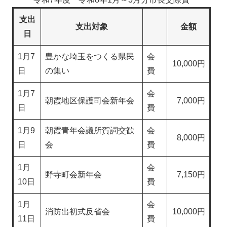
支出
支出対象
金額
日
1月7
豊かな埼玉をつくる県民
会
10,000円
日
の集い
費
1月7
会
朝霞地区保護司会新年会
7,000円
日
費
1月9
朝霞青年会議所賀詞交歓
会
8,000円
日
会
費
1月
会
野寺町会新年会
7,150円
10日
費
1月
会
消防出初式反省会
10,000円
11日
費