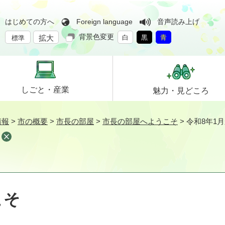
はじめての方へ
Foreign language
音声読み上げ
背景色変更
拡大
白
黒
青
標準
しごと・
産業
魅力・
見どころ
情報
>
市の概要
>
市長の部屋
>
市長の部屋へようこそ
>
令和8年1
こそ