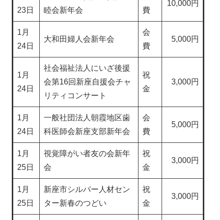
10,000円
23日
睦会新年会
費
1月
会
大和田婦人会新年会
5,000円
24日
費
社会福祉法人にいざ後援
1月
祝
会第16回新座自援会チャ
3,000円
24日
金
リティコンサート
1月
一般社団法人朝霞地区歯
会
5,000円
24日
科医師会新座支部新年会
費
1月
視覚障がい者友の会新年
祝
3,000円
25日
会
金
1月
新座市シルバー人材セン
祝
3,000円
25日
ター新春のつどい
金