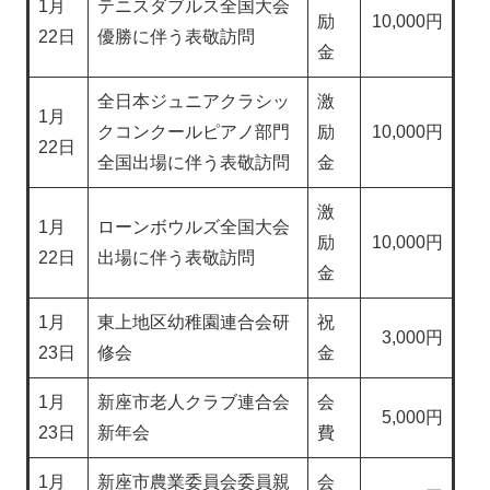
1月
テニスダブルス全国大会
励
10,000円
22日
優勝に伴う表敬訪問
金
全日本ジュニアクラシッ
激
1月
クコンクールピアノ部門
励
10,000円
22日
全国出場に伴う表敬訪問
金
激
1月
ローンボウルズ全国大会
励
10,000円
22日
出場に伴う表敬訪問
金
1月
東上地区幼稚園連合会研
祝
3,000円
23日
修会
金
1月
新座市老人クラブ連合会
会
5,000円
23日
新年会
費
1月
新座市農業委員会委員親
会