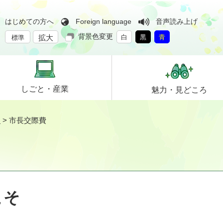
はじめての方へ
Foreign language
音声読み上げ
背景色変更
拡大
白
黒
青
標準
しごと・
産業
魅力・
見どころ
そ
>
市長交際費
こそ