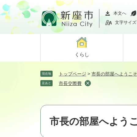
ペ
メ
ー
ニ
本文へ
ジ
ュ
文字サイズ
の
ー
先
を
頭
飛
で
ば
くらし
す。
し
て
本
トップページ
>
市長の部屋へようこ
現在地
文
市長交際費
足あと
へ
市長の部屋へよう