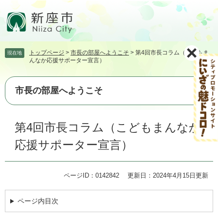
ペ
メ
ー
ニ
ジ
ュ
の
ー
先
を
トップページ
>
市長の部屋へようこそ
>
第4回市長コラム（こどもま
現在地
頭
飛
んなか応援サポーター宣言）
で
ば
す。
し
て
市長の部屋へようこそ
本
文
本
へ
第4回市長コラム（こどもまんなか
文
応援サポーター宣言）
ページID：0142842
更新日：2024年4月15日更新
ページ内目次