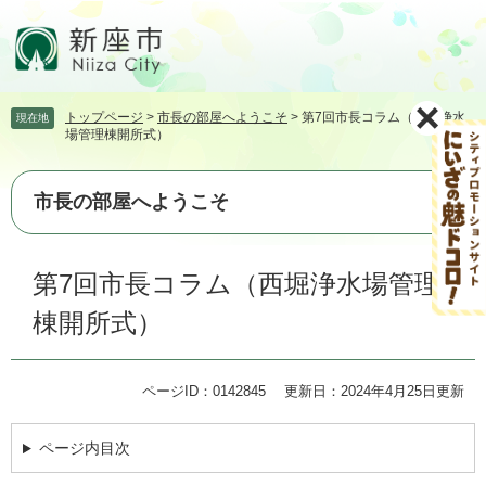
ペ
メ
ー
ニ
ジ
ュ
の
ー
先
を
トップページ
>
市長の部屋へようこそ
>
第7回市長コラム（西堀浄水
現在地
頭
飛
場管理棟開所式）
で
ば
す。
し
て
市長の部屋へようこそ
本
文
本
へ
第7回市長コラム（西堀浄水場管理
文
棟開所式）
ページID：0142845
更新日：2024年4月25日更新
ページ内目次