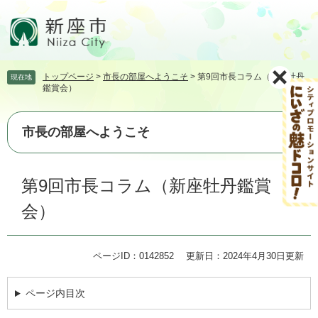
ペ
メ
ー
ニ
ジ
ュ
の
ー
先
を
トップページ
>
市長の部屋へようこそ
>
第9回市長コラム（新座牡丹
現在地
頭
飛
鑑賞会）
で
ば
す。
し
て
市長の部屋へようこそ
本
文
本
へ
第9回市長コラム（新座牡丹鑑賞
文
会）
ページID：0142852
更新日：2024年4月30日更新
ページ内目次