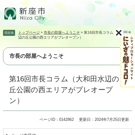
ペ
メ
ー
ニ
ジ
ュ
の
ー
先
を
トップページ
>
市長の部屋へようこそ
>
第16回市長コラム（大和田水
現在地
頭
飛
辺の丘公園の西エリアがプレオープン）
で
ば
す。
し
て
市長の部屋へようこそ
本
文
本
へ
第16回市長コラム（大和田水辺の
文
丘公園の西エリアがプレオープ
ン）
ページID：0142862
更新日：2024年7月25日更新