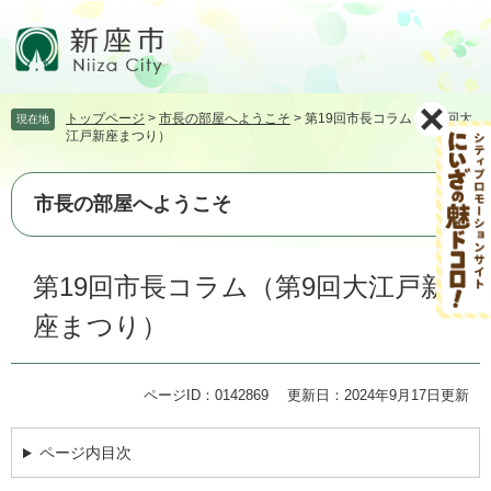
ペ
メ
ー
ニ
ジ
ュ
の
ー
先
を
トップページ
>
市長の部屋へようこそ
>
第19回市長コラム（第9回大
現在地
頭
飛
江戸新座まつり）
で
ば
す。
し
て
市長の部屋へようこそ
本
文
本
へ
第19回市長コラム（第9回大江戸新
文
座まつり）
ページID：0142869
更新日：2024年9月17日更新
ページ内目次