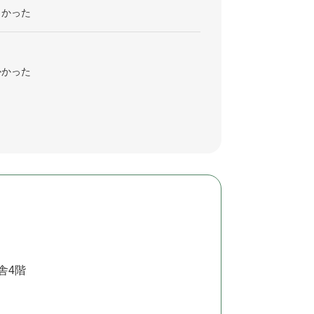
くかった
かかった
舎4階