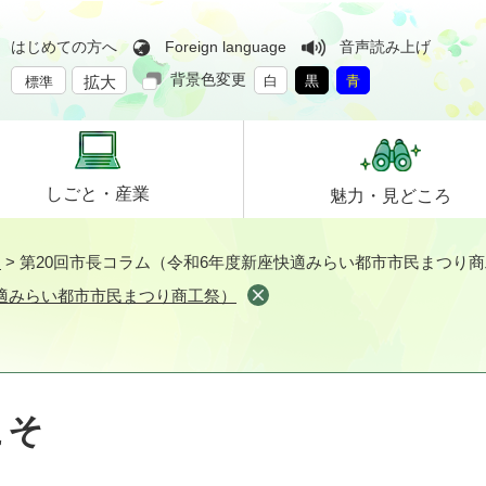
はじめての方へ
Foreign language
音声読み上げ
背景色変更
拡大
白
黒
青
標準
しごと・
産業
魅力・
見どころ
そ
>
第20回市長コラム（令和6年度新座快適みらい都市市民まつり
快適みらい都市市民まつり商工祭）
こそ