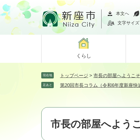
ペ
メ
ー
ニ
本文へ
ジ
ュ
文字サイズ
の
ー
先
を
頭
飛
で
ば
くらし
す。
し
て
本
トップページ
>
市長の部屋へようこ
現在地
文
第20回市長コラム（令和6年度新座
足あと
へ
市長の部屋へよう