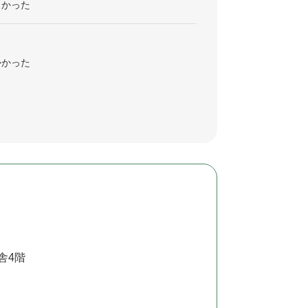
くかった
かかった
舎4階