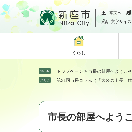
ペ
メ
ー
ニ
本文へ
ジ
ュ
文字サイズ
の
ー
先
を
頭
飛
で
ば
くらし
す。
し
て
本
トップページ
>
市長の部屋へようこ
現在地
文
第21回市長コラム（「未来の市長」
足あと
へ
市長の部屋へよう