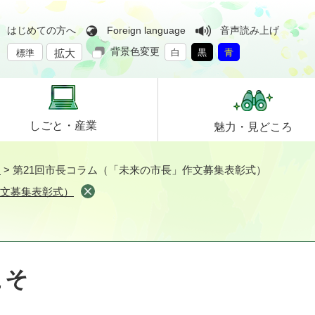
はじめての方へ
Foreign language
音声読み上げ
背景色変更
拡大
白
黒
青
標準
しごと・
産業
魅力・
見どころ
そ
>
第21回市長コラム（「未来の市長」作文募集表彰式）
作文募集表彰式）
こそ