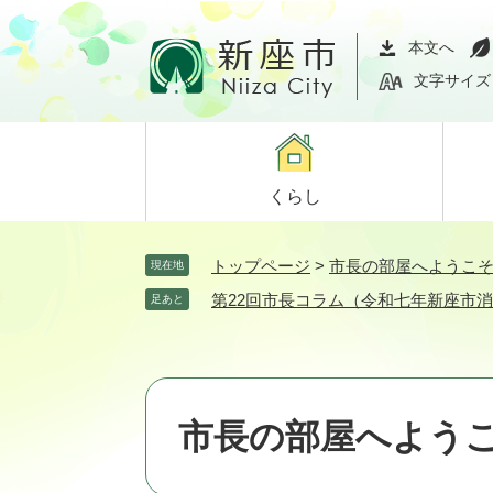
ペ
メ
ー
ニ
本文へ
ジ
ュ
文字サイズ
の
ー
先
を
頭
飛
で
ば
くらし
す。
し
て
本
トップページ
>
市長の部屋へようこ
現在地
文
第22回市長コラム（令和七年新座市
足あと
へ
市長の部屋へよう