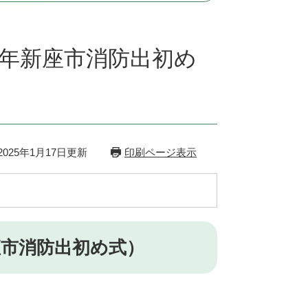
七年新座市消防出初め
025年1月17日更新
印刷ページ表示
座市消防出初め式）