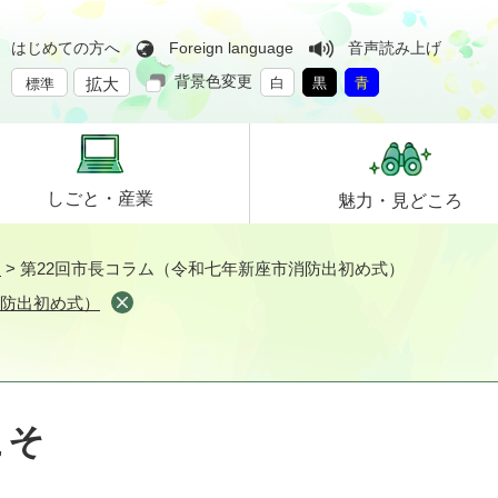
はじめての方へ
Foreign language
音声読み上げ
背景色変更
拡大
白
黒
青
標準
しごと・
産業
魅力・
見どころ
そ
>
第22回市長コラム（令和七年新座市消防出初め式）
消防出初め式）
こそ