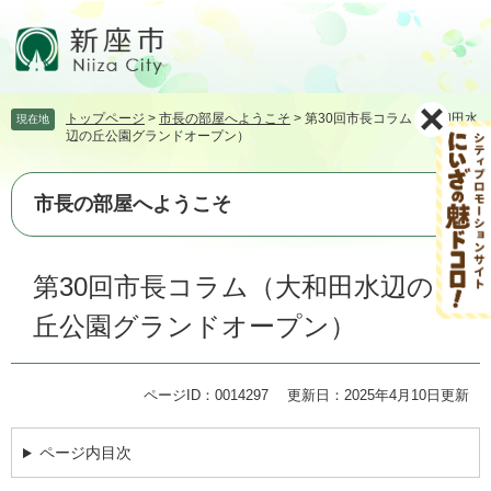
ペ
メ
ー
ニ
ジ
ュ
の
ー
先
を
トップページ
>
市長の部屋へようこそ
>
第30回市長コラム（大和田水
現在地
頭
飛
辺の丘公園グランドオープン）
で
ば
す。
し
て
市長の部屋へようこそ
本
文
本
へ
第30回市長コラム（大和田水辺の
文
丘公園グランドオープン）
ページID：0014297
更新日：2025年4月10日更新
ページ内目次