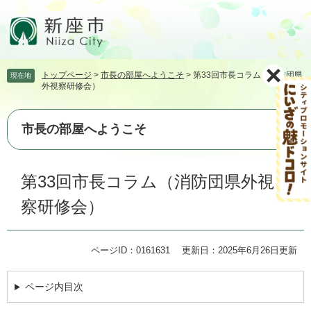
ペ
メ
ー
ニ
ジ
ュ
の
ー
先
を
トップページ
>
市長の部屋へようこそ
>
第33回市長コラム（消防団県
現在地
頭
飛
外視察研修会）
で
ば
す。
し
て
市長の部屋へようこそ
本
文
本
へ
第33回市長コラム（消防団県外視
文
察研修会）
ページID：0161631
更新日：2025年6月26日更新
ページ内目次