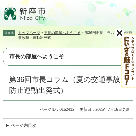
ペ
メ
ー
ニ
ジ
ュ
の
ー
先
を
トップページ
>
市長の部屋へようこそ
>
第36回市長コラム（夏の交通
現在地
頭
飛
事故防止運動出発式）
で
ば
す。
し
て
市長の部屋へようこそ
本
文
本
へ
第36回市長コラム（夏の交通事故
文
防止運動出発式）
ページID：0162412
更新日：2025年7月16日更新
ページ内目次